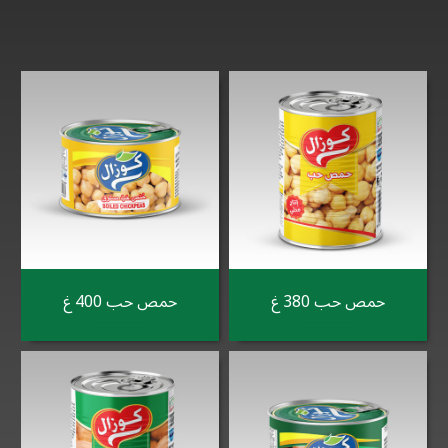
حمص حب 380 غ
حمص حب 400 غ