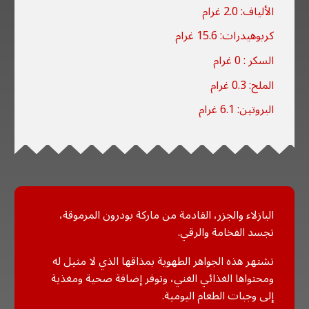
الألياف: 2.0 غرام
كربوهيدرات: 15.6 غرام
السكر : 0 غرام
الملح: 0.3 غرام
البروتين: 6.1 غرام
البازلاء والجزر، القادمة من ماركة بودرون المرموقة،
تجسد الفخامة والرقي.
تشتهر هذه الجواهر الطهوية بمذاقها الذي لا مثيل له
ومحتواها الغذائي الغني، وتوفر إضافة صحية ومغذية
إلى وجبات الطعام اليومية.