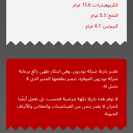
الكربوهيدرات: 15.6 غرام
الملح: 0.3 غرام
البروتين: 6.1 غرام
تعتبر بازیلا شركة بودرون، وهي ابتكار طهي رائع برعاية
شركة بودرون الموقرة، تتميز بطعمها المثير الذي لا
مثيل له.
لا توفر هذه بازیلا نكهة مرضية فحسب، بل تعمل أيضًا
كخزان لا يقدر بثمن من الفيتامينات والمعادن والألياف
الحيوية.