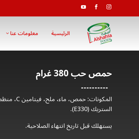
الرئيسية
معلومات عنا
حمص حب 380 غرام
المكونات: حمص، 
الستريك (E330).
يستهلك قبل تاريخ انتهاء الصلاحية.