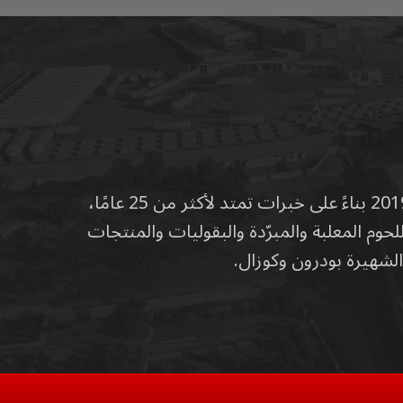
مصنع الشهية للمواد الغذائية… رياديّ في إنتاج المواد الغذائية، يقع في كوردستان العراق. تأسّس عام 2019 بناءً على خبرات تمتد لأكثر من 25 عامًا،
حوم المعلبة والمبرّدة والبقوليات والمنتجات
الشهيرة بودرون وکوزال.