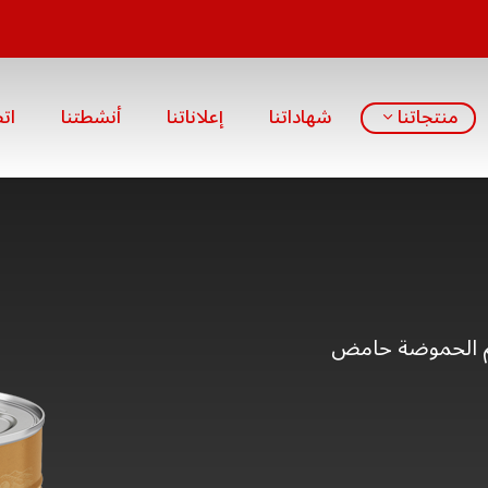
منتجاتنا
شهاداتنا
إعلاناتنا
أنشطتنا
ات
ماء، ملح، فيتامين C، منظم الحموضة حامض