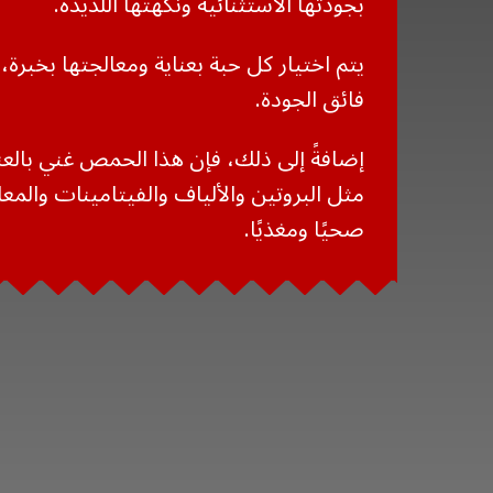
بجودتها الاستثنائية ونكهتها اللذيذة.
يتم اختيار كل حبة بعناية ومعالجتها بخبرة،
فائق الجودة.
إضافةً إلى ذلك، فإن هذا الحمص غني بالعنا
مثل البروتين والألياف والفيتامينات والمعا
صحيًا ومغذيًا.