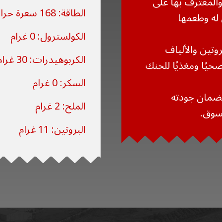
ة والمعترف بها على
الطاقة: 168 سعرة حرارية
 له وطعمها
الكولسترول: 0 غرام
وتين والألياف
الكربوهيدرات: 30 غرام
صحيًا ومغذيًا للحنك
السكر: 0 غرام
ضمان جودته
الملح: 2 غرام
لسوق.
البروتين: 11 غرام