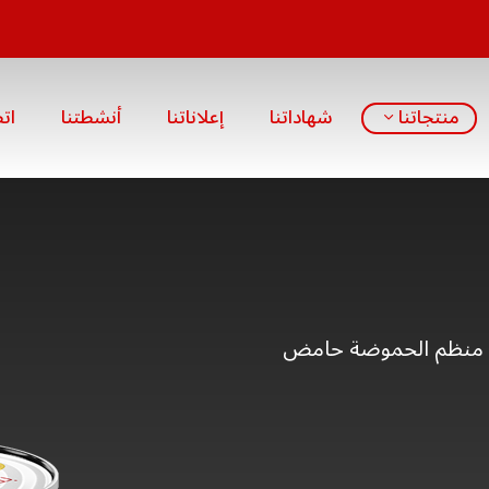
منتجاتنا
شهاداتنا
إعلاناتنا
أنشطتنا
ات
كونات: فول مدمس، ماء، ملح، فيتامين C، منظم الحموضة حامض