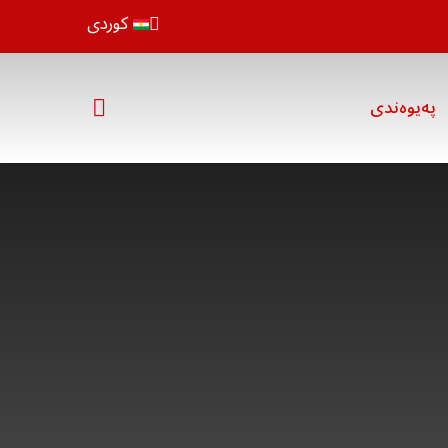
کوردی
پەیوەندی