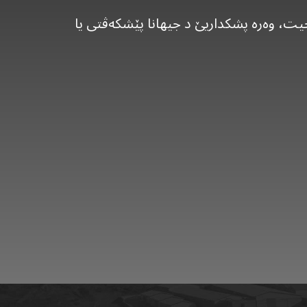
 پیشەسازیا خوارنێ ل عێراقێ دیاری بکە، ل 19 حەتا 21ی ئەیلوول 2023 برێڤەدچیت، وەرە پشکداریێ د جیهانا پێشکەڤتی یا