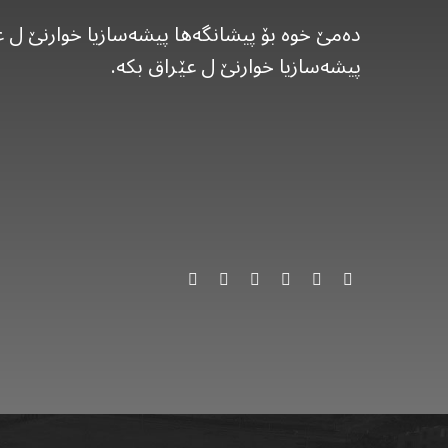
پیشەسازیا خوارنێ ل عێراق بکە.