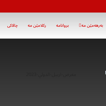
بەرهەمێن مە
بروانامە
رکلامێن مە
چالاکی