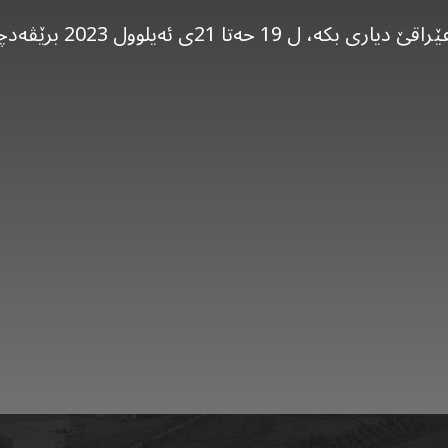
دەمێ خوە بۆ پیشانگەها