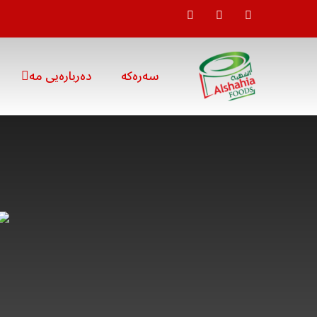
سەرەکە
دەربارەیی مە