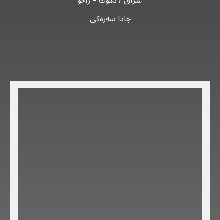
عێراق / دهوك – زاخو
جادا سەرەکی