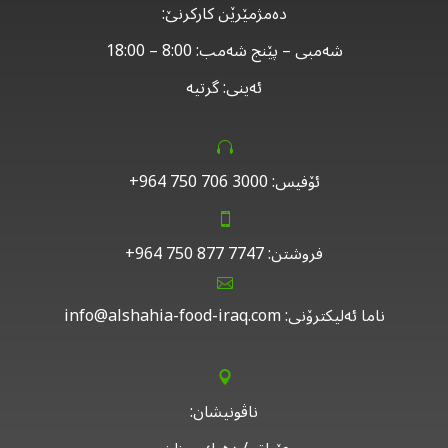
دەمژمێرێن کارکرنێ:
شەمبی – پێنج شەمب: 8:00 – 18:00
ئەینی: گرتیە


ئۆفیس: 3000 706 750 964+


فروشتن: 7747 877 750 964+


ناما ئەلیکترۆنی:
info@alshahia-food-iraq.com


ناڤونیشان: