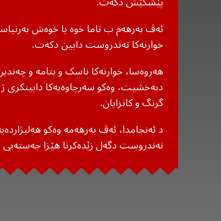
پێشکێش دکەت.
ئەڤ بەرهەم ب تاما خوە یا خوەش بەرنیاسە،
خوارنەکا تەندروست دابین دکەت.
هەروەسا، خوارنەکا ناسک و بتامە و چەند
دبەخشیت، وەکو سەرچاوەیەکا دابینکری ژ ر
گرنگ و کانزایان.
د ئەنجامدا، ئەڤ بەرهەمە وەکو هەلبژاردەیە
تەندروست دگەل زێدەکرنا هێزا جەستەیی ج