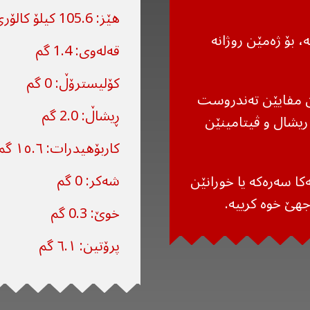
هێز: 105.6 کیلۆ کالۆری
 بۆ ژەمێن روژانە
قەلەوی: 1.4 گم
کۆلیسترۆڵ: 0 گم
ین مفایێن تەندروست
ڕیشاڵ: 2.0 گم
یشال و ڤیتامینێن
کاربۆهیدرات: ١٥.٦ گم
شەکر: 0 گم
کا سەرەکە یا خورانێن
هێ خوە کرییە.
خوێ: 0.3 گم
پرۆتین: ٦.١ گم