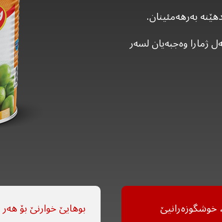
هێنە بەرهەمئینان.
ل ژمارا وەجبەیان لسەر
ن، خوشگوزەرانیێ
بوهایێ خوارنێ بۆ هەر ١٠٠ گرام