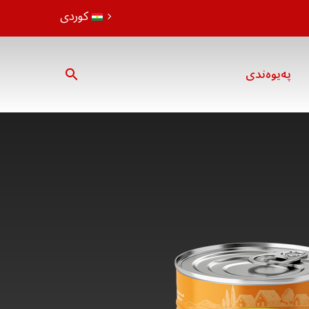
کوردی
پەیوەندی