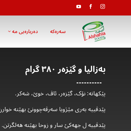
سەرەکە
دەربارەیی مە
بەزالیا و گێزەر ٣٨٠ گرام
پێکهاتە: نۆک، گێزەر، ئاڤ، خوێ، شەکر.
پێدڤییە بەری مێژویا سەرڤەچوونێ بهێتە خوارن
پێدڤییە ل جهەکێ سار و زوحا بهێتە هەلگرتن.