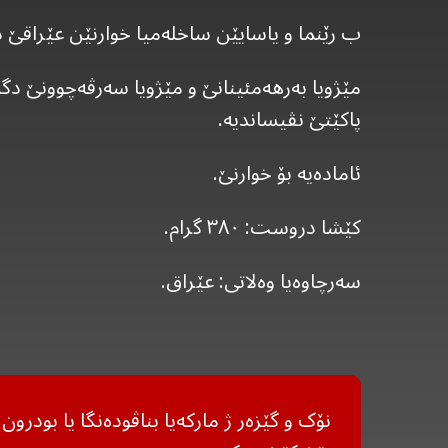
ب رێنما و یاسایێن ساخلەمیا خوارنێن عێراقێ د
مێژویا بەرهەمئینانێ و مێژویا سەرڤەچوونێ دگە
پاکێتێ نڤیساندیە.
ئامادەیە بۆ خوارنێ.
کێشا دروست: ٣٨٠ گرام.
سەرچاوەیا وەلاتی: عێراق.
نۆک و گێزەر ژ مارکەیا بناڤودەنگا یا بودرو