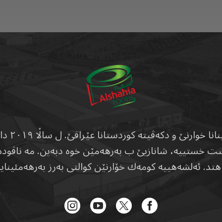
بدەست خستییە، شانازیێ ب بەرهەمێن خوە دبەین. مە ناڤ
تد. ئەلشەهییە کومەك خۆارنێن کوالتی بەرز بەرهەمئینایە 