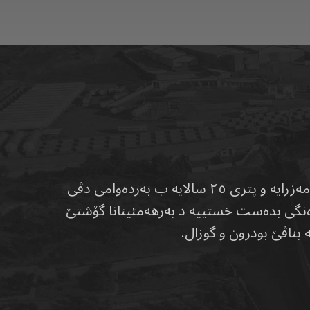
کارگەها ئەلشەهیە پیشەنگە د بوارێ بەرهەمئینانا خوارنێ و دکەڤیتە کوردستانا عێراقێ. ل ساڵا ٢٠١٩ دامەزرایە و پتری ٢٥ سالایە ب بەردەوامی دڤی
ودەنگی بدەست خستییە د بەرهەمئینانا گۆشتێ
بناڤێ بودرون و گوزال.