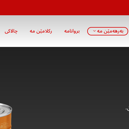
بەرهەمێن مە
بروانامە
رکلامێن مە
چالاکی
.