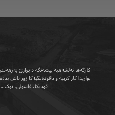
بواریدا کار کرییە و ناڤودەنگیەکا زور باش 
قودیکا، فاسولی، نوک… ه