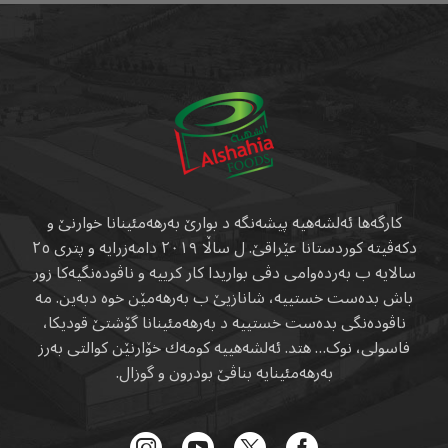
کارگەها ئەلشەهیە پیشەنگە د بوارێ بەرهەمئینانا خوارنێ و
دکەڤیتە کوردستانا عێراقێ. ل ساڵا ٢٠١٩ دامەزرایە و پتری ٢٥
سالایە ب بەردەوامی دڤی بواریدا کار کرییە و ناڤودەنگیەکا زور
باش بدەست خستییە، شانازیێ ب بەرهەمێن خوە دبەین. مە
ناڤودەنگی بدەست خستییە د بەرهەمئینانا گۆشتێ قودیکا،
فاسولی، نوک… هتد. ئەلشەهییە کومەك خۆارنێن کوالتی بەرز
بەرهەمئینایە بناڤێ بودرون و گوزال.