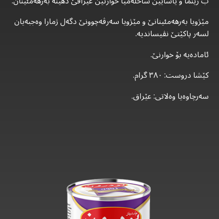
ب رێنما و یاسایێن ساخلەمیا خوارنێن عێراقێ دهێنە بەرهەمئینان.
مێژویا بەرهەمئینانێ و مێژویا سەرڤەچوونێ دگەل ژمارا وەجبەیان
لسەر پاکێتێ نڤیساندیە.
ئامادەیە بۆ خوارنێ.
کێشا دروست: ٣٨٠ گرام.
سەرچاوەیا وەلاتی: عێراق.