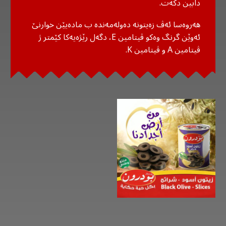
دابین دکەت.
هەروەسا ئەڤ زەیتونە دەولەمەندە ب مادەیێن خوارنێ
ئەوێن گرنگ وەکو ڤیتامین E، دگەل رێژەیەکا کێمتر ژ
ڤیتامین A و ڤیتامین K.