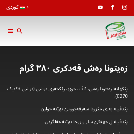
کوردی
زەیتونا رەش قەدکری ٣٨٠ گرام
پێکهاتە: زەیتونا رەش، ئاڤ، خوێ، رێکخەری ترشی (ترشی لاکتیک
E270).
پێدڤییە بەری مێژویا سەرڤەچوونێ بهێتە خوارن.
پێدڤییە ل جهەکێ سار و زوحا بهێتە هەلگرتن.