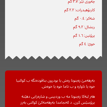
چەوری تێر: ٣.٧ گم
کاربۆهیدرات: ٢.٢ گم
شەکر: ٠.٤ گم
ریشال: ٩.٢ گم
پرۆتین: ١.٦ گم
خوێ: ٤ گم
بەرهەمێ زەیتونا رەش یا بودرون بناڤودەنگە ب کوالتیا
خوە یا ناوازە و ب تاما خوە یا خوەش.
هەر لبەکا زەیتونا مە ب وردبینی و شارەزایی دهێتە
پرۆسێس کرن، د ئەنجامدا بەرهەمەکێ کوالتی بەرز