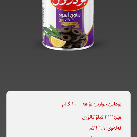
بوهایێ خوارنێ بۆ هەر ١٠٠ گرام
هێز: ٢١٢ کیلۆ کالۆری
قەلەوی: ٢١.٩ گم