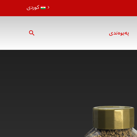
کوردی
پەیوەندی