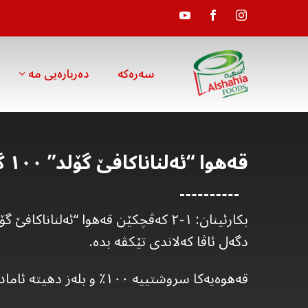
سەرەکە
دەربارەیی مە
قەهوا “ئەلناناکافێ گۆلد” ١٠٠ گرام
بکارئینان: ١-٢ کەڤچکێن قەهوا “ئەلناناکاف
دگەل ئاڤا کەلاندی تێکڤە بدە.
قەهوەیەکا سروشتییە ١٠٠٪ و بلەز دهیتە ئامادەکرن.