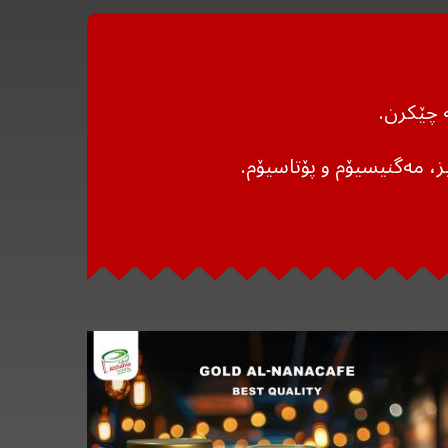
 چێکرن.