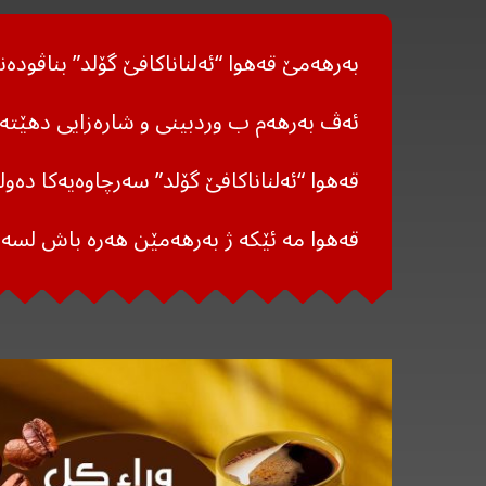
بەرهەمێ قەهوا “ئەلناناکافێ گۆلد” بناڤودەن
ئەڤ بەرهەم ب وردبینی و شارەزایی دهێتە 
قەهوا “ئەلناناکافێ گۆلد” سەرچاوەیەکا دەولەمەندە ب دژە ئۆکسێنەر، 
قەهوا مە ئێکە ژ بەرهەمێن هەرە باش لسە