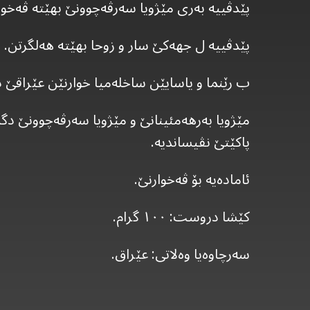
پێدڤییە بەری مێژویا سەرڤەچوونێ بهێتە ڤەخوا
پێدڤییە ل جهەکێ سار و زوحا بهێتە هەلگرتن.
ب رێنما و یاسایێن ساخلەمیا خوارنێن عێراقێ د
مێژویا بەرهەمئینانێ و مێژویا سەرڤەچوونێ دگە
پاکێتێ نڤیساندیە.
ئامادەیە بۆ ڤەخوارنێ.
کێشا دروست: ١٠٠ گرام.
سەرچاوەیا وەلاتی: عێراق.