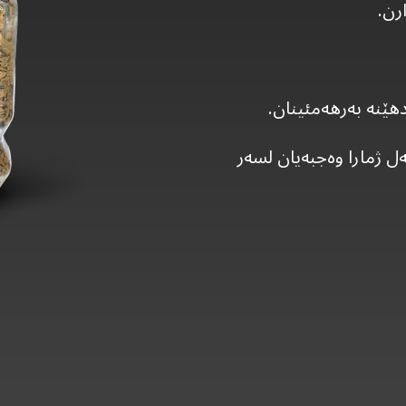
رن.
هێنە بەرهەمئینان.
ل ژمارا وەجبەیان لسەر