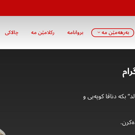
بەرهەمێن مە
بروانامە
رکلامێن مە
چالاکی
ێ گۆلد” بکە دناڤا کوپەیی و