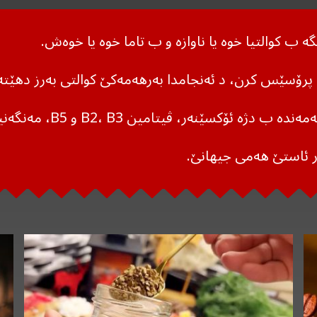
گە ب کوالتیا خوە یا ناوازە و ب تاما خوە یا خوەش.
پرۆسێس کرن، د ئەنجامدا بەرهەمەکێ کوالتی بەرز دهێتە
ڤیتامین B2، B3 و B5، مەنگەنیز، مەگنیسیۆم و پۆتاسیۆم.
ر ئاستێ هەمی جیهانێ.