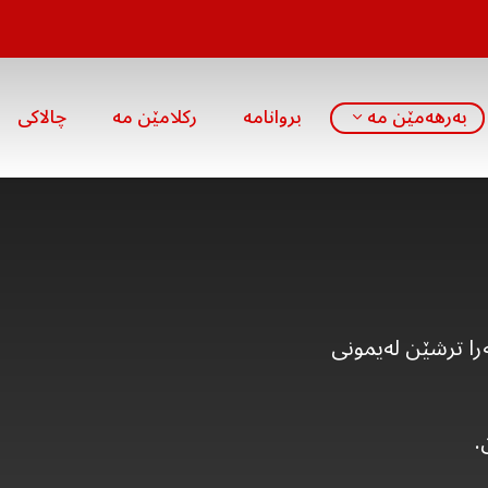
بەرهەمێن مە
بروانامە
رکلامێن مە
چالاکی
را ترشێن لەیمونی
.