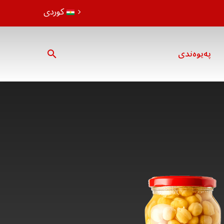
کوردی
پەیوەندی