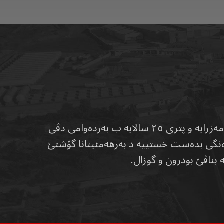
کارگەها ئەلشەهیە پیشەنگە د بوارێ بەرهەمئینانا خوارنێ و دکەڤیتە کوردستانا عێراقێ. ل ساڵا ٢٠١٩ دامەزرایە و پتری ٢٥ سالایە ب بەردەوامی دڤی
ودەنگی بدەست خستییە د بەرهەمئینانا گۆشتێ
بناڤێ بودرون و گوزال.