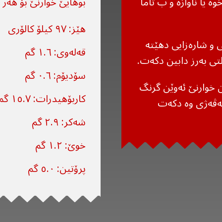
ە یا ناوازە و ب تاما
بوهایێ خوارنێ بۆ هەر ١٠٠ گرام
هێز: ٩٧ کیلۆ کالۆری
 و شارەزایی دهێتە
قەلەوی: ١.٦ گم
تی بەرز دابین دکەت.
سۆدیۆم: ٠.٦ گم
 خوارنێ ئەوێن گرنگ
کاربۆهیدرات: ١٥.٧ گم
 ئەڤەژی وە دکەت
شەکر: ٢.٩ گم
خوێ: ١.٢ گم
پرۆتین: ٥.٠ گم