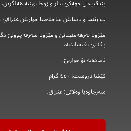
پێدڤییە ل جهەکێ سار و زوحا بهێتە هەلگرتن.
ب رێنما و یاسایێن ساخلەمیا خوارنێن عێراقێ د
مێژویا بەرهەمئینانێ و مێژویا سەرڤەچوونێ دگە
پاکێتێ نڤیساندیە.
ئامادەیە بۆ خوارنێ.
کێشا دروست: ٤٥٠ گرام.
سەرچاوەیا وەلاتی: عێراق.