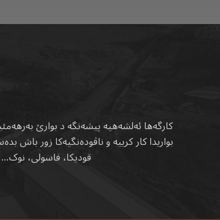
بواریدا کار کرییە و ناڤودەنگیەکا زور باش 
قودیکا، فاسولی، نوک… ه