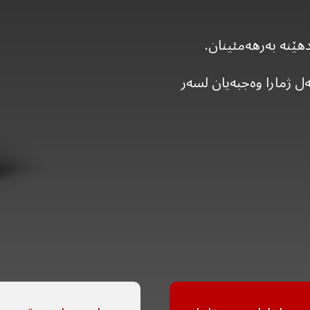
هێنە بەرهەمئینان.
ل ژمارا وەجبەیان لسەر