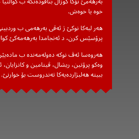
بەرهەمێ نۆکا گوزال بناڤودەنگە ب کوالتیا خو
خوە یا خوەش.
هەر لبەکا نوکێ ژ ئەڤی بەرهەمی ب وردبینی
پرۆسێس کرن، د ئەنجامدا بەرهەمەکێ کوال
هەروەسا ئەڤ نوکە دەولەمەندە ب مادەیێن
وەکو پرۆتین، ریشال، ڤیتامین و کانزایان،
ببیتە هەلبژاردەیەکا تەندروست بۆ خوارنێ.