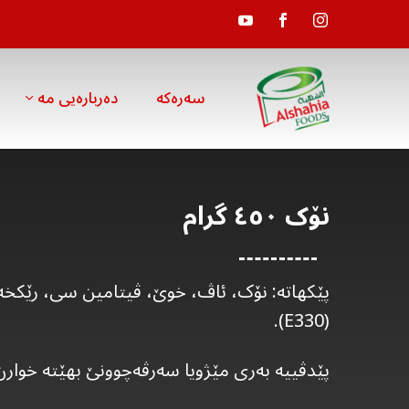
سەرەکە
دەربارەیی مە
نۆک ٤٥٠ گرام
پێکهاتە: نۆک، ئاڤ، خوێ، ڤیتامین سی، رێکخە
(E330).
پێدڤییە بەری مێژویا سەرڤەچوونێ بهێتە خوارن