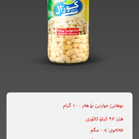
بوهایێ خوارنێ بۆ هەر ١٠٠ گرام
هێز: ٩٧ کیلۆ کالۆری
قەلەوی: ٠.٥ مگم