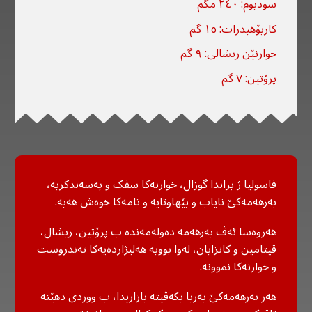
سودیوم: ٢٤٠ مگم
کاربۆهیدرات: ١٥ گم
خوارنێن ریشالی: ٩ گم
پرۆتین: ٧ گم
فاسولیا ژ براندا گوزال، خوارنەکا سڤک و پەسەندکریە،
بەرهەمەکێ نایاب و بێهاوتایە و تامەکا خوەش هەیە.
هەروەسا ئەڤ بەرهەمە دەولەمەندە ب پرۆتین، ریشال،
ڤیتامین و کانزایان، لەوا بوویە هەلبژاردەیەکا تەندروست
و خوارنەکا نموونە.
هەر بەرهەمەکێ بەریا بکەڤیتە بازاریدا، ب ووردی دهێتە