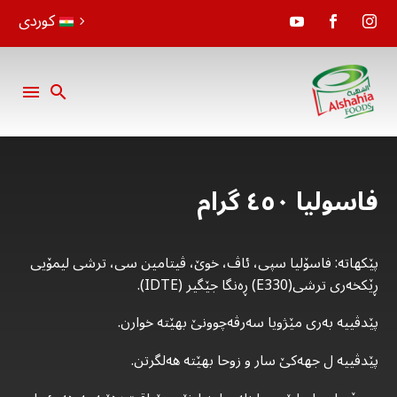
کوردی
فاسولیا ٤٥٠ گرام
پێکهاتە: فاسۆلیا سپی، ئاڤ، خوێ، ڤیتامین سی، ترشی لیمۆیی
ڕێکخەری ترشی(E330) ڕەنگا جێگیر (IDTE).
پێدڤییە بەری مێژویا سەرڤەچوونێ بهێتە خوارن.
پێدڤییە ل جهەکێ سار و زوحا بهێتە هەلگرتن.