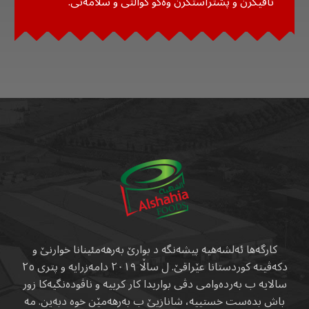
تاقیکرن و پشتراستکرن وەکو کوالتی و سلامەتی.
کارگەها ئەلشەهیە پیشەنگە د بوارێ بەرهەمئینانا خوارنێ و
دکەڤیتە کوردستانا عێراقێ. ل ساڵا ٢٠١٩ دامەزرایە و پتری ٢٥
سالایە ب بەردەوامی دڤی بواریدا کار کرییە و ناڤودەنگیەکا زور
باش بدەست خستییە، شانازیێ ب بەرهەمێن خوە دبەین. مە