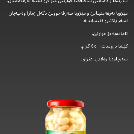
ب رێنما و یاسایێن ساخلەمیا خوارنێن عێراقێ دهێنە بەرهەمئینان.
مێژویا بەرهەمئینانێ و مێژویا سەرڤەچوونێ دگەل ژمارا وەجبەیان
لسەر پاکێتێ نڤیساندیە.
ئامادەیە بۆ خوارنێ.
کێشا دروست: ٤٥٠ گرام.
سەرچاوەیا وەلاتی: عێراق.